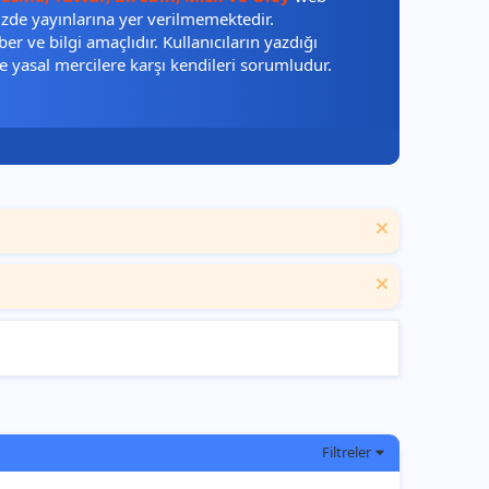
izde yayınlarına yer verilmemektedir.
r ve bilgi amaçlıdır. Kullanıcıların yazdığı
e yasal mercilere karşı kendileri sorumludur.
Filtreler