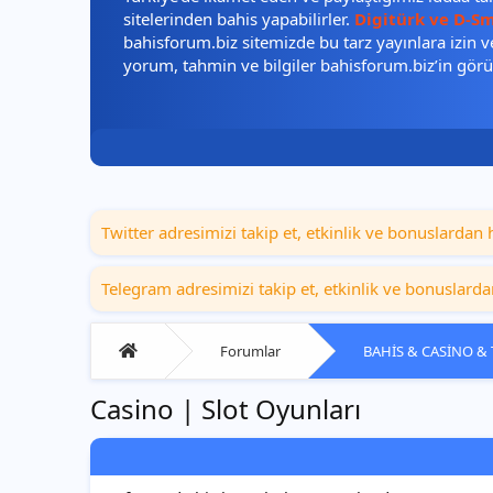
sitelerinden bahis yapabilirler.
Digitürk ve D-S
bahisforum.biz sitemizde bu tarz yayınlara izin v
yorum, tahmin ve bilgiler bahisforum.biz’in görüş
Twitter adresimizi takip et, etkinlik ve bonuslardan 
Telegram adresimizi takip et, etkinlik ve bonuslarda
Forumlar
BAHİS & CASİNO &
Casino | Slot Oyunları