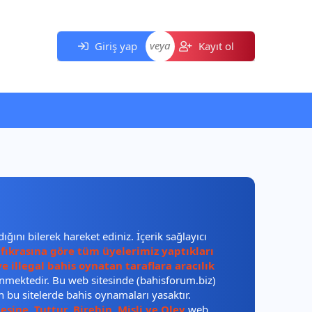
veya
Giriş yap
Kayıt ol
ğını bilerek hareket ediniz. İçerik sağlayıcı
 fıkrasına göre tüm üyelerimiz yaptıkları
 illegal bahis oynatan taraflara aracılık
enmektedir. Bu web sitesinde (bahisforum.biz)
n bu sitelerde bahis oynamaları yasaktır.
esine, Tuttur, Birebin, Misli ve Oley
web