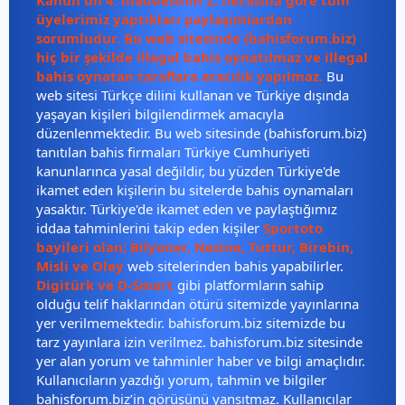
Kanun'un 4. maddesinin 2. fıkrasına göre tüm
üyelerimiz yaptıkları paylaşımlardan
sorumludur. Bu web sitesinde (bahisforum.biz)
hiç bir şekilde illegal bahis oynatılmaz ve illegal
bahis oynatan taraflara aracılık yapılmaz.
Bu
web sitesi Türkçe dilini kullanan ve Türkiye dışında
yaşayan kişileri bilgilendirmek amacıyla
düzenlenmektedir. Bu web sitesinde (bahisforum.biz)
tanıtılan bahis firmaları Türkiye Cumhuriyeti
kanunlarınca yasal değildir, bu yüzden Türkiye'de
ikamet eden kişilerin bu sitelerde bahis oynamaları
yasaktır. Türkiye'de ikamet eden ve paylaştığımız
iddaa tahminlerini takip eden kişiler
Sportoto
bayileri olan; Bilyoner, Nesine, Tuttur, Birebin,
Misli ve Oley
web sitelerinden bahis yapabilirler.
Digitürk ve D-Smart
gibi platformların sahip
olduğu telif haklarından ötürü sitemizde yayınlarına
yer verilmemektedir. bahisforum.biz sitemizde bu
tarz yayınlara izin verilmez. bahisforum.biz sitesinde
yer alan yorum ve tahminler haber ve bilgi amaçlıdır.
Kullanıcıların yazdığı yorum, tahmin ve bilgiler
bahisforum.biz’in görüşünü yansıtmaz. Kullanıcılar