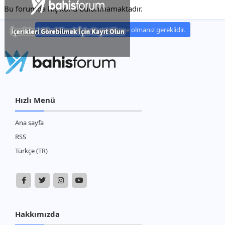
Bu forumda hiç konu bulunmamaktadır.
Buraya mesaj yazmak için üye olmanız gereklidir.
Hızlı Menü
Ana sayfa
RSS
Türkçe (TR)
Hakkımızda