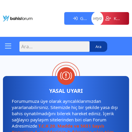
veya
Giriş yap
Kayıt ol
Ara
YASAL UYARI
Forumumuza üye olarak ayrıcalıklarımızdan
yararlanabilirsiniz. Sitemizde hiç bir şekilde yasa dışı
bahis oynatılmadığını bilerek hareket ediniz. İçerik
sağlayıcı paylaşım sitelerinden biri olan Forum
Adresimizde
T.C.K 20. Madde ve 5651 Sayılı