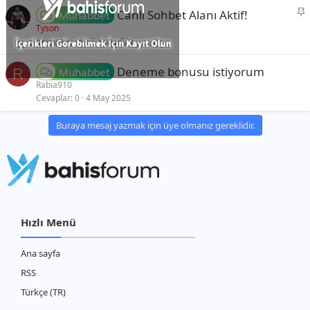
S
Canlı Sohbet Alanı Aktif!
Muhabbet
a
Tyson
b
Cevaplar
29
3 Haz 2023
i
t
Deneme bonusu istiyorum
R
Muhabbet
Rabia910
Cevaplar
0
4 May 2025
Buraya mesaj yazmak için üye olmanız gereklidir.
Hızlı Menü
Ana sayfa
RSS
Türkçe (TR)