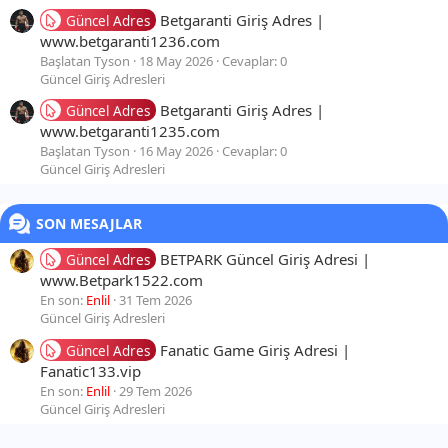
Betgaranti Giriş Adres |
Güncel Adres
www.betgaranti1236.com
Başlatan Tyson
18 May 2026
Cevaplar: 0
Güncel Giriş Adresleri
Betgaranti Giriş Adres |
Güncel Adres
www.betgaranti1235.com
Başlatan Tyson
16 May 2026
Cevaplar: 0
Güncel Giriş Adresleri
SON MESAJLAR
BETPARK Güncel Giriş Adresi |
Güncel Adres
www.Betpark1522.com
En son:
Enlil
31 Tem 2026
Güncel Giriş Adresleri
Fanatic Game Giriş Adresi |
Güncel Adres
Fanatic133.vip
En son:
Enlil
29 Tem 2026
Güncel Giriş Adresleri