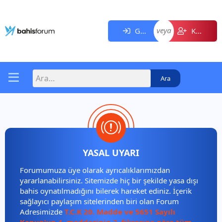
veya
Giriş yap
Kayıt ol
Ara
YASAL UYARI
Forumumuza üye olarak ayrıcalıklarımızdan
yararlanabilirsiniz. Sitemizde hiç bir şekilde yasa dışı
bahis oynatılmadığını bilerek hareket ediniz. İçerik
sağlayıcı paylaşım sitelerinden biri olan Forum
Adresimizde
T.C.K 20. Madde ve 5651 Sayılı