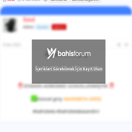
o
a
t
n
ş
i
b
l
k
Soul
u
a
e
y
n
t
Admin
Yönetici
Admin
u
g
l
b
ı
e
a
ç
r
8 Kas 2025
#1
ş
t
l
a
a
r
t
i
a
h
n
i
DOMAİN ADRESİMİZ GÜNCELLENMİŞTİR.
Güncel giriş:
BAHİSBETA GİRİŞ
#bahisbeta #bahisbetakazandirir​