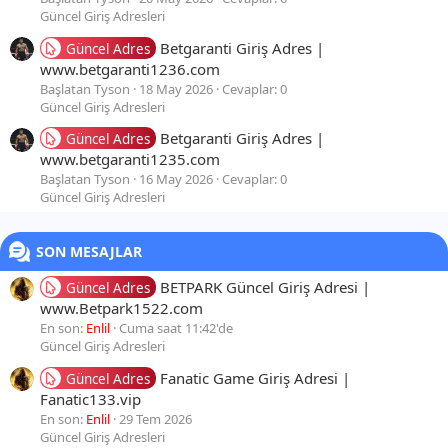
Güncel Giriş Adresleri
Betgaranti Giriş Adres |
Güncel Adres
www.betgaranti1236.com
Başlatan Tyson
18 May 2026
Cevaplar: 0
Güncel Giriş Adresleri
Betgaranti Giriş Adres |
Güncel Adres
www.betgaranti1235.com
Başlatan Tyson
16 May 2026
Cevaplar: 0
Güncel Giriş Adresleri
SON MESAJLAR
BETPARK Güncel Giriş Adresi |
Güncel Adres
www.Betpark1522.com
En son:
Enlil
Cuma saat 11:42'de
Güncel Giriş Adresleri
Fanatic Game Giriş Adresi |
Güncel Adres
Fanatic133.vip
En son:
Enlil
29 Tem 2026
Güncel Giriş Adresleri