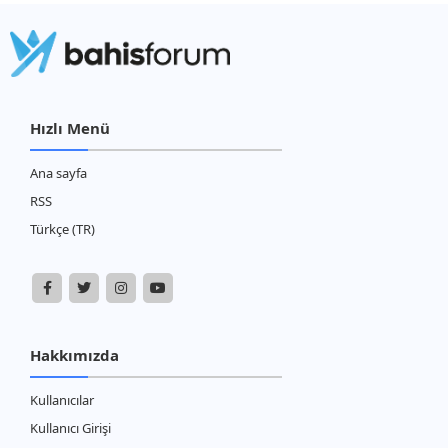
Hızlı Menü
Ana sayfa
RSS
Türkçe (TR)
Hakkımızda
Kullanıcılar
Kullanıcı Girişi