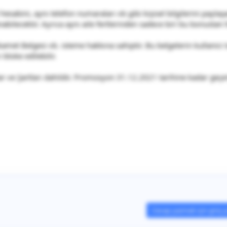
 hesabini, aynı telefon numaraları vb gibi kişisel bilgilerini paylaş
bilecektir. Ayrıca aynı aile fertlerinden sadece biri bu bonustan f
kamet Belgesi vb. isteme hakkına sahiptir. Bu belgelerin kullanici 
loke edilebilir.
ve Şartları dahildir. Promosyon 31.12.2021 tarihine kadar geçerl
Cevap yazmak için giriş y