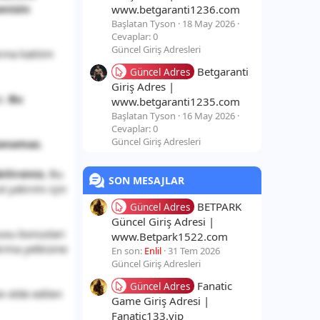
enizin
www.betgaranti1236.com
Başlatan Tyson
18 May 2026
Cevaplar: 0
Güncel Giriş Adresleri
ına katılım
Betgaranti
Güncel Adres
Giriş Adres |
z.
Bu
www.betgaranti1235.com
Başlatan Tyson
16 May 2026
Cevaplar: 0
Güncel Giriş Adresleri
lanamaz.
ilirsiniz.
Bu
SON MESAJLAR
yatırımı için
BETPARK
Güncel Adres
Güncel Giriş Adresi |
nusu bonuslari
www.Betpark1522.com
ırma yetkisine
En son:
Enlil
31 Tem 2026
Güncel Giriş Adresleri
Fanatic
Güncel Adres
 elde edilen
Game Giriş Adresi |
Fanatic133.vip