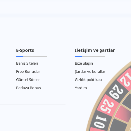
k
E-Sports
İletişim ve Şartlar
Bahis Siteleri
Bize ulaşın
Free Bonuslar
Şartlar ve kurallar
Güncel Siteler
Gizlilik politikası
Bedava Bonus
Yardım