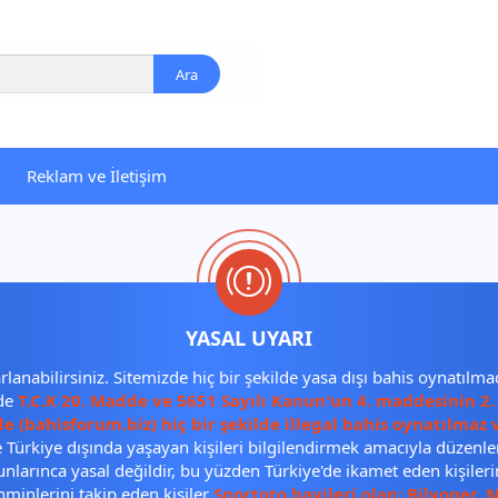
Ara
Reklam ve İletişim
YASAL UYARI
abilirsiniz. Sitemizde hiç bir şekilde yasa dışı bahis oynatılmadı
zde
T.C.K 20. Madde ve 5651 Sayılı Kanun'un 4. maddesinin 2.
(bahisforum.biz) hiç bir şekilde illegal bahis oynatılmaz ve
e Türkiye dışında yaşayan kişileri bilgilendirmek amacıyla düzenl
unlarınca yasal değildir, bu yüzden Türkiye'de ikamet eden kişileri
minlerini takip eden kişiler
Sportoto bayileri olan; Bilyoner, N