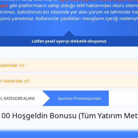
mart
gibi platformların sahip olduğu telif haklarından ötürü sitem
erilmez. bahisforum.biz sitesinde yer alan yorum ve tahminler habe
ünü yansıtmaz. Kullanıcılar yazdıkları mesajların içeriği nedeniyl
Lütfen yasal uyarıyı dikkatle okuyunuz
haberdar ol!
n haberdar ol!
L KATEGORİ ALANI
Sponsor Promosyonları
100 Hoşgeldin Bonusu (Tüm Yatırım Met