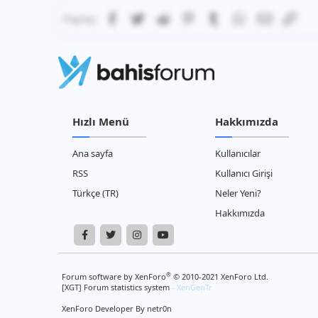
Facebook
Twitter
Reddit
Pinterest
Tumblr
WhatsApp
E-posta
Lin
Paylaş:
Hızlı Menü
Hakkımızda
Ana sayfa
Kullanıcılar
RSS
Kullanıcı Girişi
Türkçe (TR)
Neler Yeni?
Hakkımızda
®
Forum software by XenForo
© 2010-2021 XenForo Ltd.
[XGT] Forum statistics system
- XenGenTr
XenForo Developer By netr0n