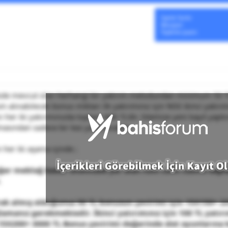
Üyelik Tarihi
Mesajlar
Tepkime puanı
izde mevcut olan herhangi bir yatırım metodundan minimum 50 T
nabilecek bonus miktarı ilk yatırımınız için %50 ikinci yatırımı
her iki yatırımınızda toplam 888 TL’dir. Sitemize yeni kayıt yapt
asından sadece bir kez yararlanabilir.
her iki aşama içinde ;
r meblağ kadar sitemizde yer alan tüm canlı casino sağla
.
arak almış olduğunuz 50 TL bonusun çevirimi için 15X150= 2
lamanız gerekmektedir. İkinci yatırımınız için 100 TL yatı
15X200= 3000 TL Bonus çevirimi değerinde slot oyunlarına 