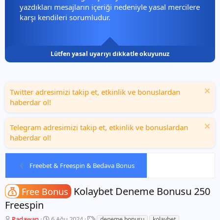
yazdıkları mesajların içeriği nedeniyle yasal mercilere
karşı kendileri sorumludur.
Lütfen yasal uyarıyı dikkatle okuyunuz
Twitter adresimizi takip et, etkinlik ve bonuslardan
haberdar ol!
Telegram adresimizi takip et, etkinlik ve bonuslardan
haberdar ol!
Freebet & Freespin & Bedava Bonus
Kolaybet Deneme Bonusu 250
Free Bonus
Freespin
K
B
E
Padawan
6 Ağu 2024
deneme bonusu
kolaybet