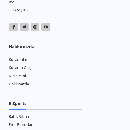
RSS
Türkçe (TR)
Hakkımızda
Kullanıcılar
Kullanıcı Girişi
Neler Yeni?
Hakkımızda
E-Sports
Bahis Siteleri
Free Bonuslar