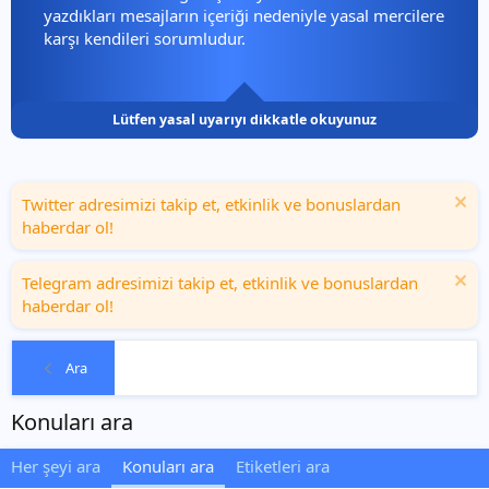
yazdıkları mesajların içeriği nedeniyle yasal mercilere
karşı kendileri sorumludur.
Lütfen yasal uyarıyı dikkatle okuyunuz
Twitter adresimizi takip et, etkinlik ve bonuslardan
haberdar ol!
Telegram adresimizi takip et, etkinlik ve bonuslardan
haberdar ol!
Ara
Konuları ara
Her şeyi ara
Konuları ara
Etiketleri ara