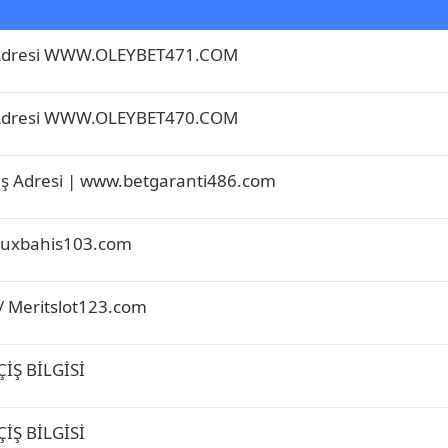
ş Adresi WWW.OLEYBET471.COM
ş Adresi WWW.OLEYBET470.COM
riş Adresi | www.betgaranti486.com
.luxbahis103.com
 / Meritslot123.com
İŞ BİLGİSİ
İŞ BİLGİSİ