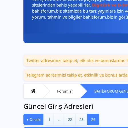
sitelerinden bahis yapabilirler.
Digitürk ve D-S
bahisforum.biz sitemizde bu tarz yayınlara izin v
yorum, tahmin ve bilgiler bahisforum.biz’in görüş
Twitter adresimizi takip et, etkinlik ve bonuslardan 
Telegram adresimizi takip et, etkinlik ve bonuslarda
Forumlar
BAHİSFORUM GENE
Güncel Giriş Adresleri
Önceki
1
…
22
23
24