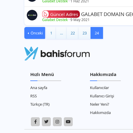
Galabet Destek
1 Haz 2021
GALABET DOMAIN GEÇ
Güncel Adres
Galabet Destek
9 May 2021
Önceki
1
…
22
23
24
Hızlı Menü
Hakkımızda
Ana sayfa
Kullanıcılar
RSS
Kullanıcı Girişi
Türkçe (TR)
Neler Yeni?
Hakkımızda