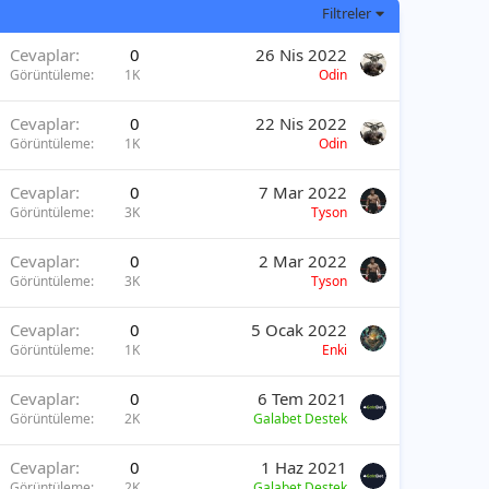
Filtreler
Cevaplar
0
26 Nis 2022
Görüntüleme
1K
Odin
Cevaplar
0
22 Nis 2022
Görüntüleme
1K
Odin
Cevaplar
0
7 Mar 2022
Görüntüleme
3K
Tyson
Cevaplar
0
2 Mar 2022
Görüntüleme
3K
Tyson
Cevaplar
0
5 Ocak 2022
Görüntüleme
1K
Enki
Cevaplar
0
6 Tem 2021
Görüntüleme
2K
Galabet Destek
Cevaplar
0
1 Haz 2021
Görüntüleme
2K
Galabet Destek