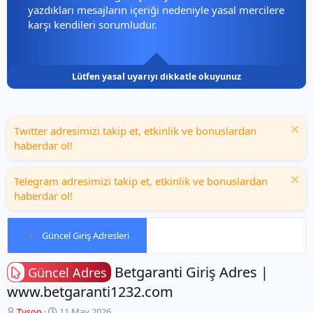
yazdıkları mesajların içeriği nedeniyle yasal mercilere
karşı kendileri sorumludur.
Lütfen yasal uyarıyı dikkatle okuyunuz
Twitter adresimizi takip et, etkinlik ve bonuslardan
haberdar ol!
Telegram adresimizi takip et, etkinlik ve bonuslardan
haberdar ol!
Güncel Giriş Adresleri
Betgaranti Giriş Adres |
Güncel Adres
www.betgaranti1232.com
K
B
Tyson
11 May 2026