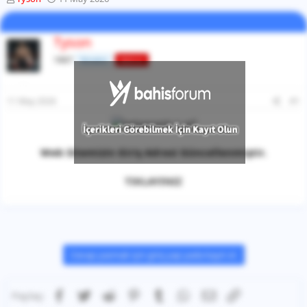
o
a
n
ş
b
l
Tyson
u
a
y
n
1907
Yönetici
Admin
u
g
b
ı
a
ç
11 May 2026
#1
ş
t
l
a
a
r
t
i
Web Sitemizin Giriş Adresi Güncellenmiştir.
a
h
n
i
TIKLAYINIZ
Cevap yazmak için giriş yap yada kayıt ol.
Facebook
Twitter
Reddit
Pinterest
Tumblr
WhatsApp
E-posta
Link
Paylaş: