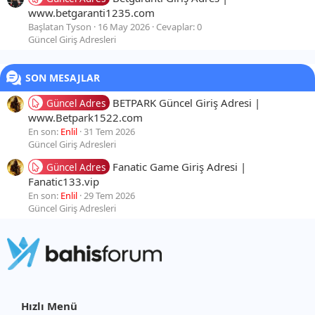
www.betgaranti1235.com
Başlatan Tyson
16 May 2026
Cevaplar: 0
Güncel Giriş Adresleri
SON MESAJLAR
BETPARK Güncel Giriş Adresi |
Güncel Adres
www.Betpark1522.com
En son:
Enlil
31 Tem 2026
Güncel Giriş Adresleri
Fanatic Game Giriş Adresi |
Güncel Adres
Fanatic133.vip
En son:
Enlil
29 Tem 2026
Güncel Giriş Adresleri
Hızlı Menü