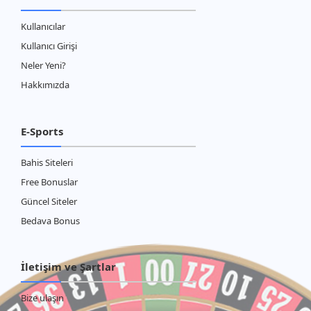
Kullanıcılar
Kullanıcı Girişi
Neler Yeni?
Hakkımızda
E-Sports
Bahis Siteleri
Free Bonuslar
Güncel Siteler
Bedava Bonus
İletişim ve Şartlar
Bize ulaşın