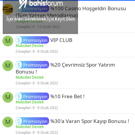
%100 Casino Hoşgeldin Bonusu
Promosyon
(Tüm Yatırım Metodlarına)
Kolaybet Destek
Cevaplar
0
12 Ocak 2022
VIP CLUB
M
Promosyon
Maksibet Destek
Cevaplar
0
9 Ocak 2022
%20 Çevrimsiz Spor Yatırım
M
Promosyon
Bonusu !
Maksibet Destek
Cevaplar
0
9 Ocak 2022
%10 Free Bet !
M
Promosyon
Maksibet Destek
Cevaplar
0
9 Ocak 2022
%30'a Varan Spor Kayıp Bonusu !
M
Promosyon
Maksibet Destek
Cevaplar
0
9 Ocak 2022