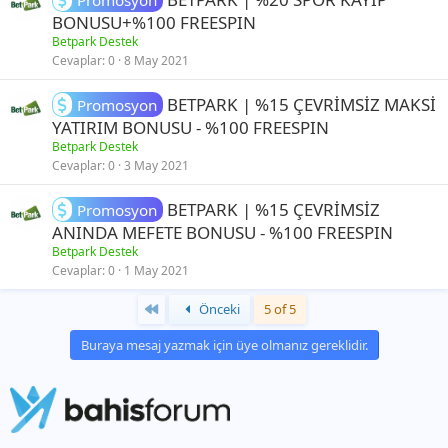
BONUSU+%100 FREESPIN
Betpark Destek
Cevaplar
0
8 May 2021
BETPARK | %15 ÇEVRİMSİZ MAKSİ
Promosyon
YATIRIM BONUSU - %100 FREESPIN
Betpark Destek
Cevaplar
0
3 May 2021
BETPARK | %15 ÇEVRİMSİZ
Promosyon
ANINDA MEFETE BONUSU - %100 FREESPIN
Betpark Destek
Cevaplar
0
1 May 2021
First
Önceki
5 of 5
Buraya mesaj yazmak için üye olmanız gereklidir.